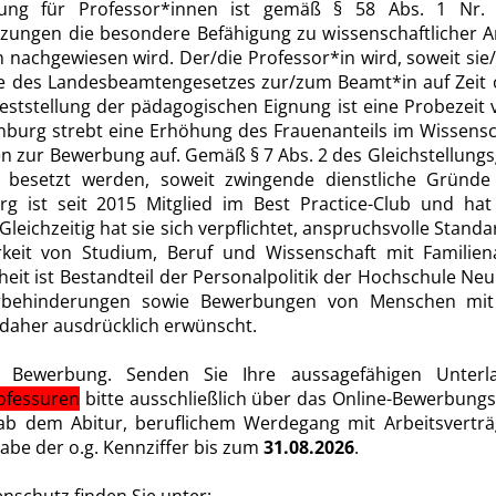
tzung für Professor*innen ist gemäß § 58 Abs. 1 Nr
zungen die besondere Befähigung zu wissenschaftlicher Ar
n nachgewiesen wird. Der/die Professor*in wird, soweit sie
e des Landesbeamtengesetzes zur/zum Beamt*in auf Zeit o
Feststellung der pädagogischen Eignung ist eine Probezeit
urg strebt eine Erhöhung des Frauenanteils im Wissensc
n zur Bewerbung auf. Gemäß § 7 Abs. 2 des Gleichstellungs
eit besetzt werden, soweit zwingende dienstliche Gründe
 ist seit 2015 Mitglied im Best Practice-Club und hat 
leichzeitig hat sie sich verpflichtet, anspruchsvolle Stand
rkeit von Studium, Beruf und Wissenschaft mit Familie
eit ist Bestandteil der Personalpolitik der Hochschule 
behinderungen sowie Bewerbungen von Menschen mit M
 daher ausdrücklich erwünscht.
e Bewerbung. Senden Sie Ihre aussagefähigen Unte
ofessuren
bitte ausschließlich über das Online-Bewerbungs
 ab dem Abitur, beruflichem Werdegang mit Arbeitsverträ
abe der o.g. Kennziffer bis zum
31.08.2026
.
nschutz finden Sie unter: