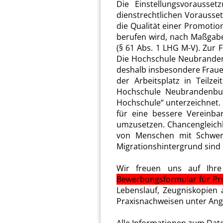
Die Einstellungsvorausse
dienstrechtlichen Vorausset
die Qualität einer Promotio
berufen wird, nach Maßgab
(§ 61 Abs. 1 LHG M-V). Zur 
Die Hochschule Neubrandenb
deshalb insbesondere Fraue
der Arbeitsplatz in Teilz
Hochschule Neubrandenburg
Hochschule“ unterzeichnet. G
für eine bessere Vereinba
umzusetzen. Chancengleichh
von Menschen mit Schwer
Migrationshintergrund sind
Wir freuen uns auf Ihr
Bewerbungsformular für Pr
Lebenslauf, Zeugniskopien
Praxisnachweisen unter Ang
Alle Informationen zum Date